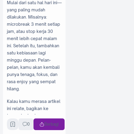
Mulai dari satu hal hari ini—
yang paling mudah
dilakukan. Misalnya:
microbreak 3 menit setiap
jam, atau stop kerja 30
menit lebih cepat malam
ini. Setelah itu, tambahkan
satu kebiasaan lagi
minggu depan. Pelan-
pelan, kamu akan kembali
punya tenaga, fokus, dan
rasa enjoy yang sempat
hilang.
Kalau kamu merasa artikel
ini relate, bagikan ke
teman kerja atau sesama
creator yang juga sering
0
Berbagi
lupa istirahat. Dan minggu