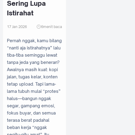
Sering Lupa
Istirahat
17 Jan 2026
6
menit baca
Pernah nggak, kamu bilang
“nanti aja istirahatnya” lalu
tiba-tiba seminggu lewat
tanpa jeda yang beneran?
Awalnya masih kuat: kopi
jalan, tugas kelar, konten
tetap upload. Tapi lama-
lama tubuh mulai “protes”
halus—bangun nggak
segar, gampang emosi,
fokus buyar, dan semua
terasa berat padahal
beban kerja “nggak
segitu-gitu amat”. Itu