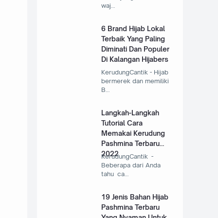
waj…
6 Brand Hijab Lokal
Terbaik Yang Paling
Diminati Dan Populer
Di Kalangan Hijabers
KerudungCantik - Hijab
bermerek dan memiliki
B…
Langkah-Langkah
Tutorial Cara
Memakai Kerudung
Pashmina Terbaru
2022
KerudungCantik -
Beberapa dari Anda
tahu ca…
19 Jenis Bahan Hijab
Pashmina Terbaru
Yang Nyaman Untuk