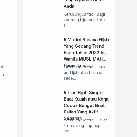
Anda
KerudungCantik - Bagi
seorang hijabers, tetu
s…
5 Model Busana Hijab
Yang Sedang Trend
Pada Tahun 2022 Ini,
Wanita MUSLIMAH
Harus Tahu!
uk
KerudungCantik - Tren
berhijab atau busana
lai
sede…
5 Tips Hijab Simpel
Buat Kuliah atau Kerja,
Cocok Banget Buat
Kalian Yang Aktif
Seharian
KerudungCantik – Buat
kalian yang tiap pagi
har…