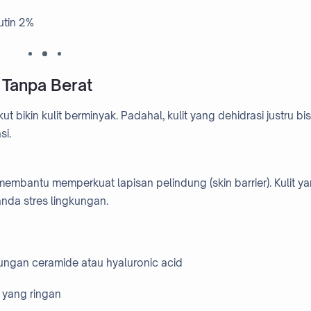
utin 2%
 Tanpa Berat
ut bikin kulit berminyak. Padahal, kulit yang dehidrasi justru bi
si.
embantu memperkuat lapisan pelindung (skin barrier). Kulit y
tanda stres lingkungan.
dungan ceramide atau hyaluronic acid
r yang ringan