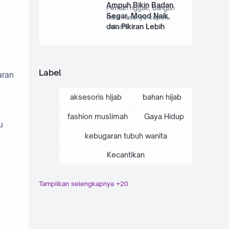
Ampuh Bikin Badan
Pernah nggak, bangun
Segar, Mood Naik,
tidur rasanya capek
dan Pikiran Lebih
duluan? …
Tenang
Label
aran
aksesoris hijab
bahan hijab
fashion muslimah
Gaya Hidup
u
kebugaran tubuh wanita
Kecantikan
Tampilkan selengkapnya +20
Kesehatan
kosmetik
LifeStyle
Manfaat
perawatan diri
Perawatan Kulit