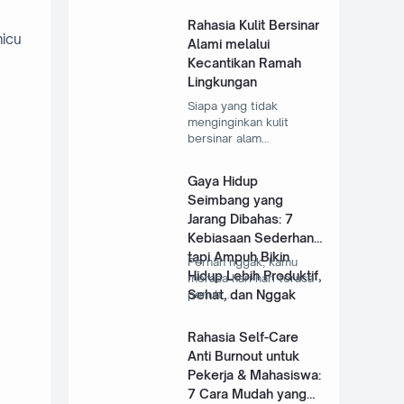
Rahasia Kulit Bersinar
micu
Alami melalui
Kecantikan Ramah
Lingkungan
Siapa yang tidak
menginginkan kulit
bersinar alam…
Gaya Hidup
Seimbang yang
Jarang Dibahas: 7
Kebiasaan Sederhana
tapi Ampuh Bikin
Pernah nggak, kamu
Hidup Lebih Produktif,
merasa hari-hari terasa
Sehat, dan Nggak
penuh …
Gampang Burnout
Rahasia Self-Care
Anti Burnout untuk
Pekerja & Mahasiswa:
7 Cara Mudah yang