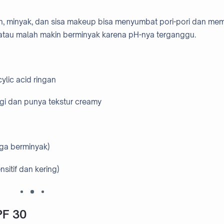
an, minyak, dan sisa makeup bisa menyumbat pori-pori dan me
ing atau malah makin berminyak karena pH-nya terganggu.
ylic acid ringan
angi dan punya tekstur creamy
gga berminyak)
nsitif dan kering)
PF 30