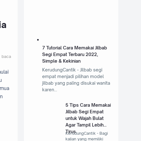
ia
7 Tutorial Cara Memakai Jilbab
Segi Empat Terbaru 2022,
t baca
Simple & Kekinian
KerudungCantik - Jilbab segi
ulai
empat menjadi pilihan model
u
jilbab yang paling disukai wanita
semua
karen…
an
5 Tips Cara Memakai
Jilbab Segi Empat
untuk Wajah Bulat
Agar Tampil Lebih
Tirus
KerudungCantik - Bagi
kalian yang memiliki